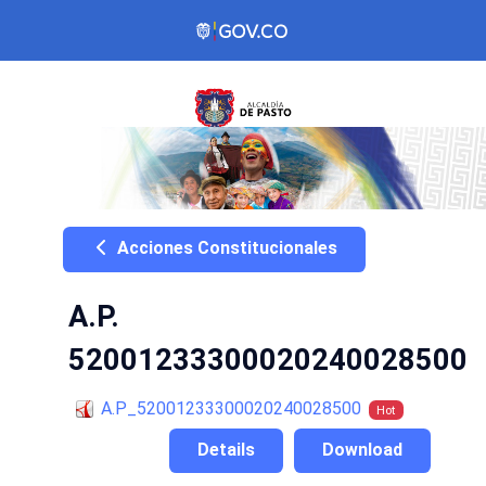
Acciones Constitucionales
A.P.
52001233300020240028500
A.P_52001233300020240028500
Hot
Details
Download