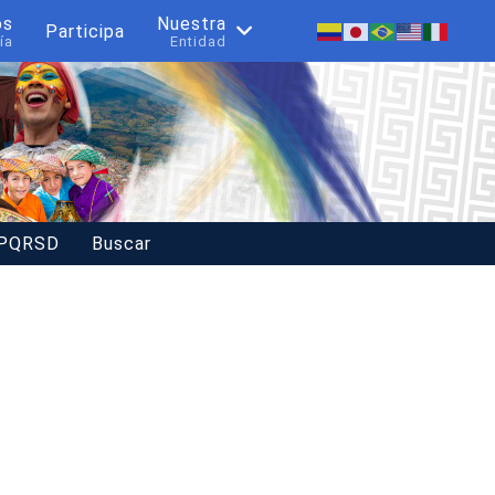
os
Nuestra
Participa
ía
Entidad
 PQRSD
Buscar