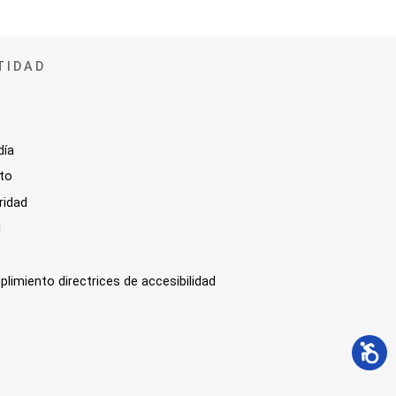
TIDAD
día
sto
ridad
l
plimiento directrices de accesibilidad