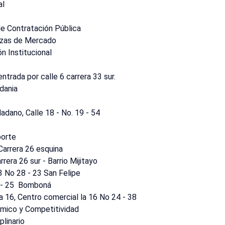
al
e Contratación Pública
lazas de Mercado
n Institucional
ntrada por calle 6 carrera 33 sur.
dania
adano, Calle 18 - No. 19 - 54
porte
Carrera 26 esquina
- Carrera 26 sur - Barrio Mijitayo
13 No 28 - 23 San Felipe
0 - 25 Bomboná
a 16, Centro comercial la 16 No 24 - 38
ómico y Competitividad
plinario