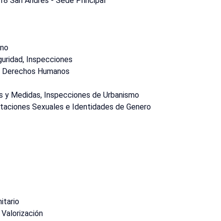
18 San Andrés - Sede Principal
rno
guridad, Inspecciones
 y Derechos Humanos
s y Medidas, Inspecciones de Urbanismo
ntaciones Sexuales e Identidades de Genero
itario
 Valorización