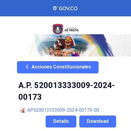
Acciones Constitucionales
A.P. 520013333009-2024-
00173
AP.520013333009-2024-00173-00
Details
Download