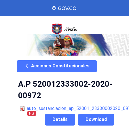
Acciones Constitucionales
A.P 520012333002-2020-
00972
auto_sustanciacion_ap_52001_23330002020_0972
Hot
Details
Download