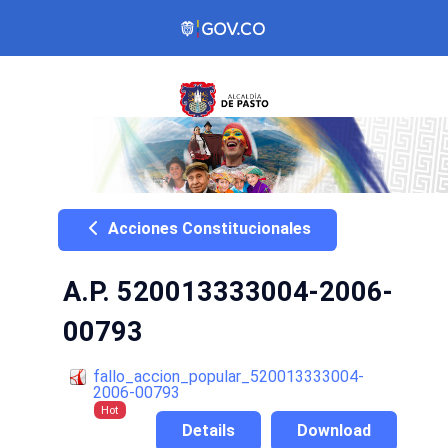
Acciones Constitucionales
A.P. 520013333004-2006-
00793
fallo_accion_popular_520013333004-
2006-00793
Hot
Details
Download