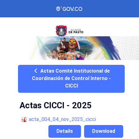
Actas Comité Institucional de
Coordinación de Control Interno -
CICCI
Actas CICCI - 2025
acta_004_04_nov_2025_cicci
Details
Download