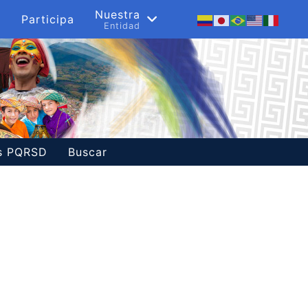
s
Nuestra
Participa
a
Entidad
es PQRSD
Buscar