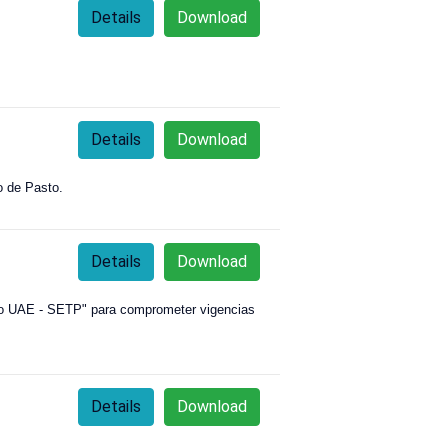
Details
Download
Details
Download
io de Pasto.
Details
Download
blico UAE - SETP" para comprometer vigencias
Details
Download