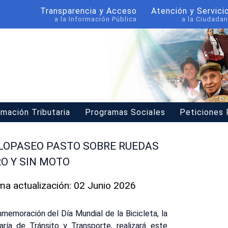
Transparencia y Acceso
Atención y Servici
a la Información Pública
a la Ciudadan
rmación Tributaria
Programas Sociales
Peticiones
CLOPASEO PASTO SOBRE RUEDAS
RO Y SIN MOTO
ima actualización: 02 Junio 2026
nmemoración del Día Mundial de la Bicicleta, la
ría de Tránsito y Transporte, realizará este