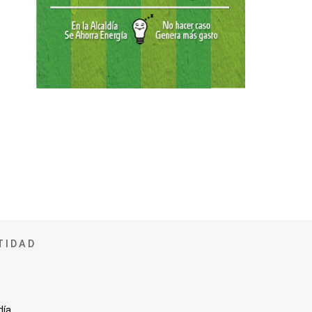
TIDAD
día