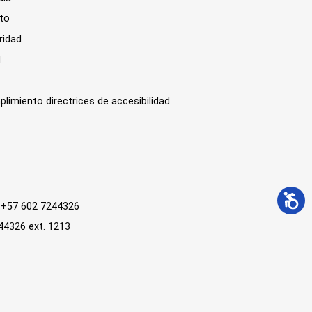
sto
ridad
l
plimiento directrices de accesibilidad
 : +57 602 7244326
244326 ext. 1213