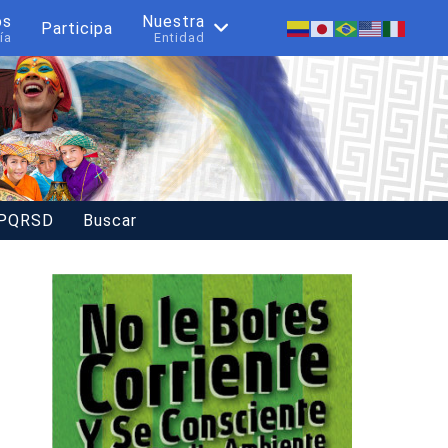
os
Nuestra
Participa
ía
Entidad
 PQRSD
Buscar