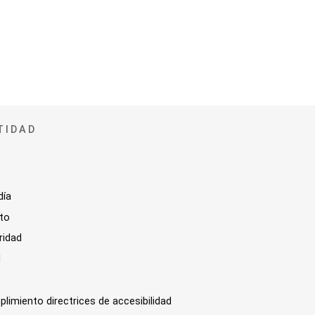
TIDAD
día
sto
ridad
l
plimiento directrices de accesibilidad