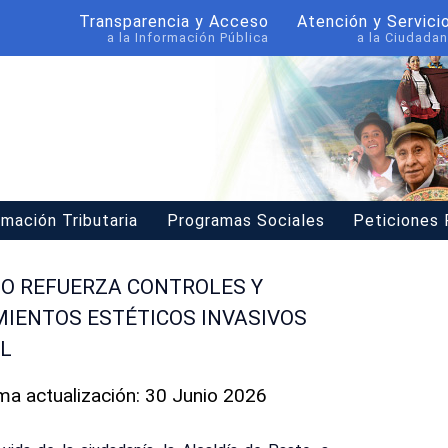
Transparencia y Acceso
Atención y Servici
a la Información Pública
a la Ciudadan
rmación Tributaria
Programas Sociales
Peticiones
TO REFUERZA CONTROLES Y
IENTOS ESTÉTICOS INVASIVOS
AL
ima actualización: 30 Junio 2026