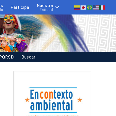
os
Nuestra
Participa
ía
Entidad
 PQRSD
Buscar