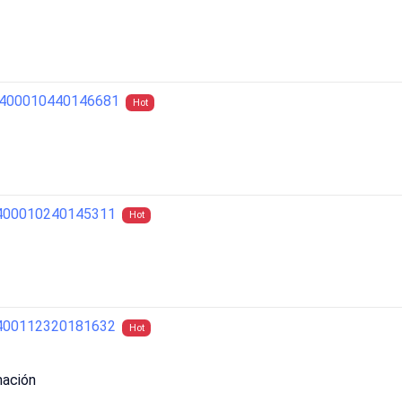
02400010440146681
Hot
2400010240145311
Hot
2400112320181632
Hot
mación