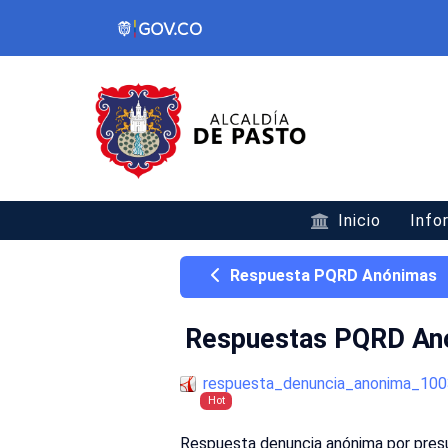
Inicio
Info
Respuesta PQRD Anónimas
Respuestas PQRD An
respuesta_denuncia_anonima_100
Hot
Respuesta denuncia anónima por presu