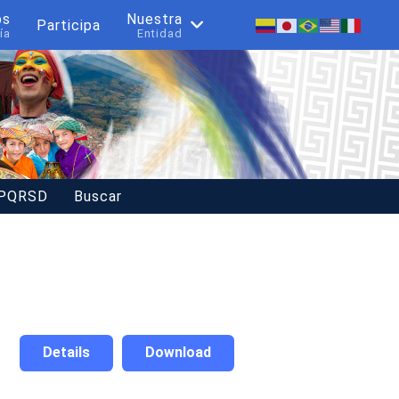
os
Nuestra
Participa
ía
Entidad
 PQRSD
Buscar
Details
Download