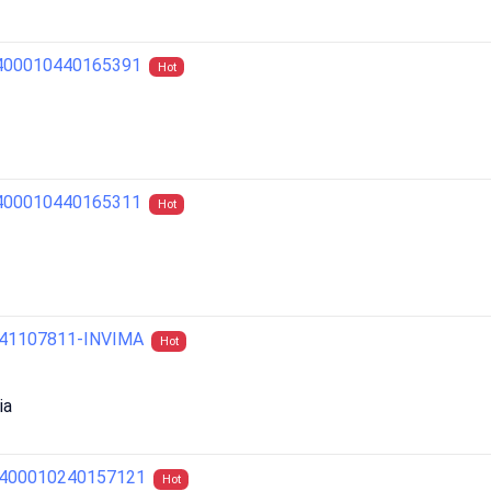
2400010440165391
Hot
2400010440165311
Hot
0241107811-INVIMA
Hot
ia
02400010240157121
Hot