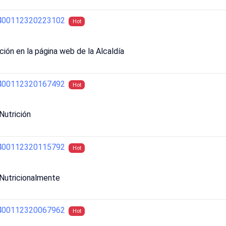
2400112320223102
Hot
ión en la página web de la Alcaldía
2400112320167492
Hot
Nutrición
2400112320115792
Hot
Nutricionalmente
2400112320067962
Hot