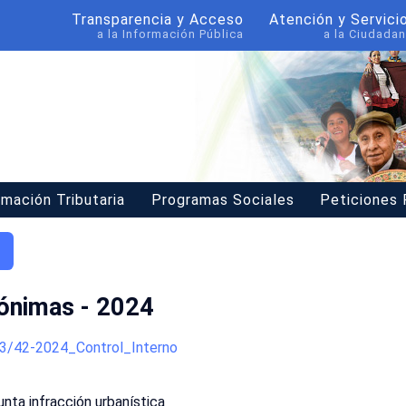
Transparencia y Acceso
Atención y Servici
a la Información Pública
a la Ciudadan
rmación Tributaria
Programas Sociales
Peticiones
ónimas - 2024
3/42-2024_Control_Interno
nta infracción urbanística