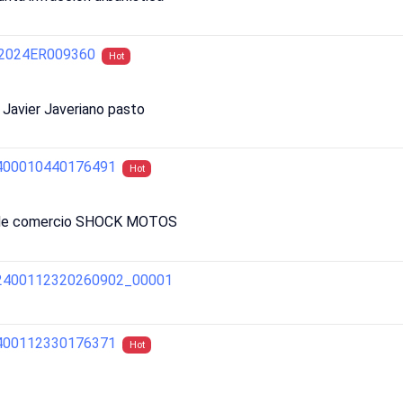
S2024ER009360
Hot
 Javier Javeriano pasto
2400010440176491
Hot
to de comercio SHOCK MOTOS
02400112320260902_00001
2400112330176371
Hot