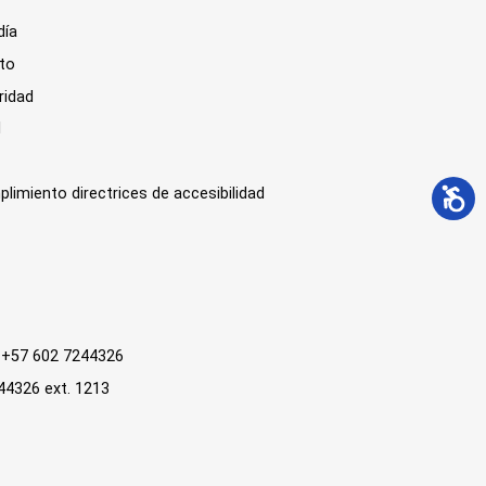
día
sto
ridad
l
plimiento directrices de accesibilidad
 : +57 602 7244326
244326 ext. 1213