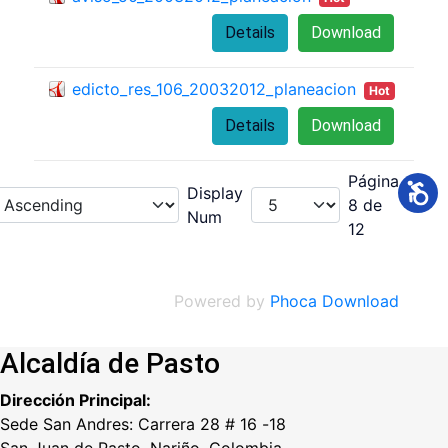
Details
Download
edicto_res_106_20032012_planeacion
Hot
Details
Download
Página
Display
8 de
Num
12
Powered by
Phoca Download
Alcaldía de Pasto
Dirección Principal:
Sede San Andres: Carrera 28 # 16 -18