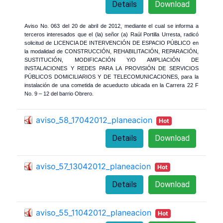
Details
Download
Aviso No. 063 del 20 de abril de 2012, mediante el cual se informa a
terceros interesados que el (la) señor (a) Raúl Portilla Urresta, radicó
solicitud de LICENCIA DE INTERVENCIÓN DE ESPACIO PÚBLICO en
la modalidad de CONSTRUCCIÓN, REHABILITACIÓN, REPARACIÓN,
SUSTITUCIÓN, MODIFICACIÓN Y/O AMPLIACIÓN DE
INSTALACIONES Y REDES PARA LA PROVISIÓN DE SERVICIOS
PÚBLICOS DOMICILIARIOS Y DE TELECOMUNICACIONES, para la
instalación de una cometida de acueducto ubicada en la Carrera 22 F
No. 9 – 12 del barrio Obrero.
aviso_58_17042012_planeacion
Hot
Details
Download
aviso_57_13042012_planeacion
Hot
Details
Download
aviso_55_11042012_planeacion
Hot