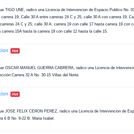
ue TIGO UNE, radico una Licencia de Intervencion de Espacio Publico No. 016
y carrera 19; Calle 30 A entre carreras 24 C y 25; calle 30 A con carrera 19; Ca
 carreras 24 C y 25; calle 30 A; carrera 19 con calle 17 hasta carrera 19 con c
a carrera 15A hasta la carrera 19 con calle 12 hasta la calle 15.
cion
Hot
s que OSCAR MANUEL GUERRA CABRERA, radico una Licencia de Intervencion
rección:Carrera 32 A No. 30-15 Villas del Norte.
cion
Hot
que JOSE FELIX CERON PEREZ, radico una Licencia de Intervencion de Espac
ra 6 B No. 9-22 B. Maria Isabel.