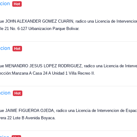
cion
Hot
 que JOHN ALEXANDER GOMEZ CUARIN, radico una Licencia de Intervencion d
alle 21 No. 6-127 Urbanizacion Parque Bolivar.
acion
Hot
s que MENANDRO JESUS LOPEZ RODRIGUEZ, radico una Licencia de Interven
dirección:Manzana A Casa 24 A Unidad 1 Villa Recreo II.
acion
Hot
que JAIME FIGUEROA OJEDA, radico una Licencia de Intervencion de Espacio 
arrera 22 Lote B Avenida Boyaca.