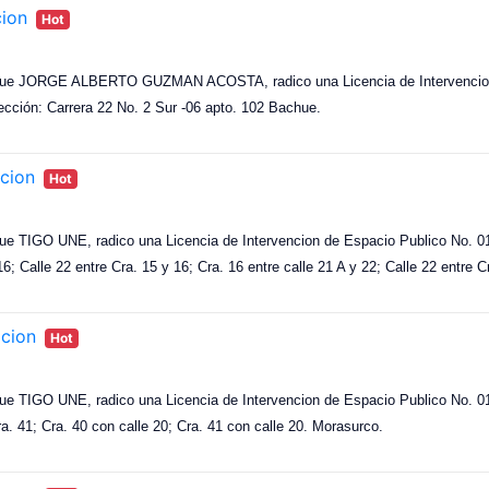
cion
Hot
s que JORGE ALBERTO GUZMAN ACOSTA, radico una Licencia de Intervencion
irección: Carrera 22 No. 2 Sur -06 apto. 102 Bachue.
cion
Hot
ue TIGO UNE, radico una Licencia de Intervencion de Espacio Publico No. 018
6; Calle 22 entre Cra. 15 y 16; Cra. 16 entre calle 21 A y 22; Calle 22 entre C
acion
Hot
ue TIGO UNE, radico una Licencia de Intervencion de Espacio Publico No. 018
cra. 41; Cra. 40 con calle 20; Cra. 41 con calle 20. Morasurco.