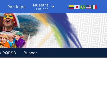
s
Nuestra
Participa
a
Entidad
es PQRSD
Buscar