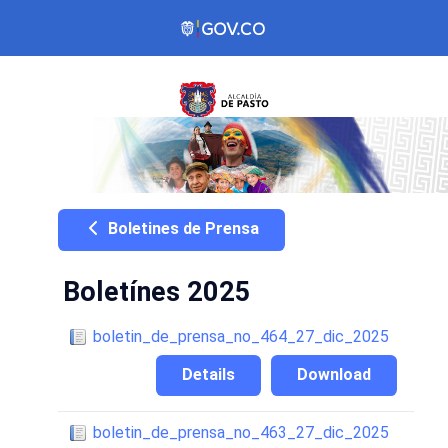
Boletines de Prensa
Boletínes 2025
boletin_de_prensa_no_464_27_dic_2025
Details
Download
boletin_de_prensa_no_463_27_dic_2025