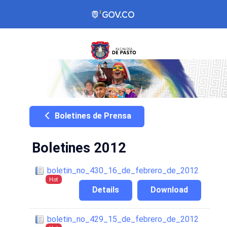
Boletines de Prensa
Boletines 2012
boletin_no_430_16_de_febrero_de_2012
Hot
Details
Download
boletin_no_429_15_de_febrero_de_2012