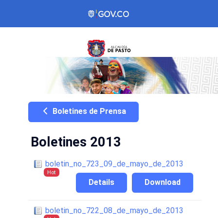
Boletines de Prensa
Boletines 2013
boletin_no_723_09_de_mayo_de_2013
Hot
Details
Download
boletin_no_722_08_de_mayo_de_2013