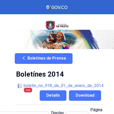
Boletines de Prensa
Boletínes 2014
boletin_no_918_de_01_de_enero_de_2014
Hot
Details
Download
Página
Display