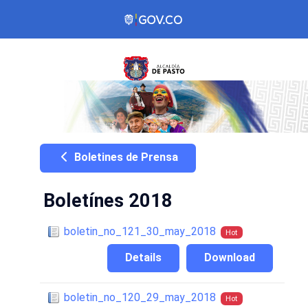
Boletines de Prensa
Boletínes 2018
boletin_no_121_30_may_2018
Hot
Details
Download
boletin_no_120_29_may_2018
Hot