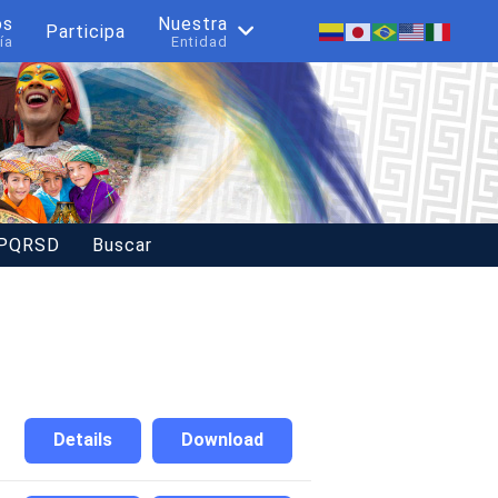
os
Nuestra
Participa
ía
Entidad
 PQRSD
Buscar
Details
Download