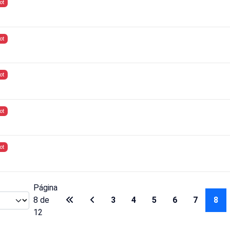
ot
ot
ot
ot
ot
Página
8 de
3
4
5
6
7
8
12