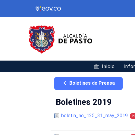
Inicio
Info
Boletines de Prensa
Boletines 2019
boletin_no_125_31_may_2019
H