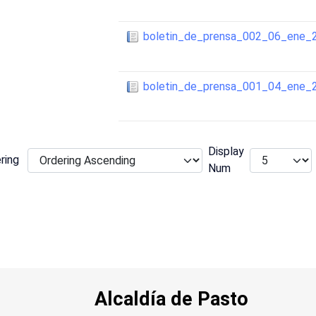
boletin_de_prensa_002_06_ene_
boletin_de_prensa_001_04_ene_
Display
ring
Num
Alcaldía de Pasto