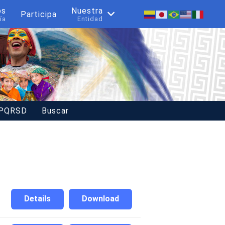
os
Nuestra
Participa
ía
Entidad
 PQRSD
Buscar
Details
Download