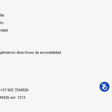
día
sto
ridad
l
plimiento directrices de accesibilidad
 : +57 602 7244326
244326 ext. 1213