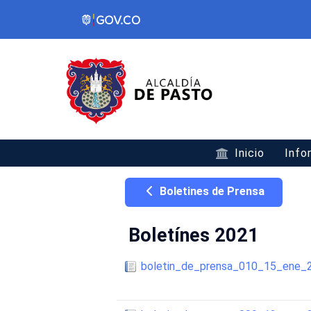
Inicio
Info
Boletines de Prensa
Boletínes 2021
boletin_de_prensa_010_15_ene_