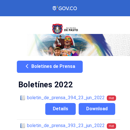
Boletines de Prensa
Boletínes 2022
boletin_de_prensa_394_23_jun_2022
Hot
Details
Download
boletin_de_prensa_393_23_jun_2022
Hot