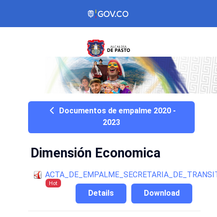
Documentos de empalme 2020 -
2023
Dimensión Economica
ACTA_DE_EMPALME_SECRETARIA_DE_TRANSI
Hot
Details
Download