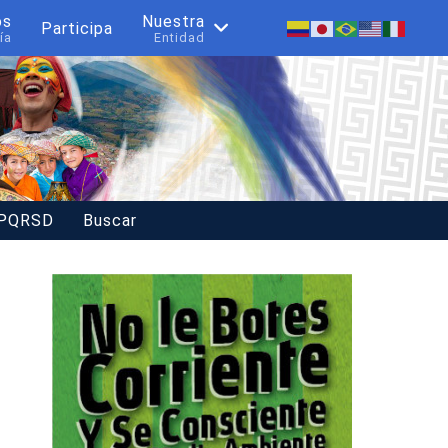
os
Nuestra
Participa
ía
Entidad
 PQRSD
Buscar