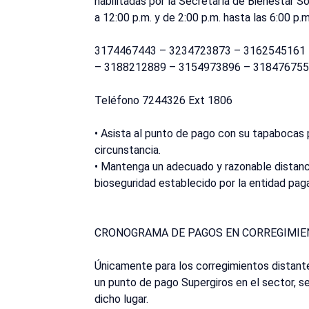
habilitadas por la Secretaría de Bienestar Soc
a 12:00 p.m. y de 2:00 p.m. hasta las 6:00 p.m
3174467443 – 3234723873 – 3162545161
– 3188212889 – 3154973896 – 318476755
Teléfono 7244326 Ext 1806
• Asista al punto de pago con su tapabocas p
circunstancia.
• Mantenga un adecuado y razonable distanc
bioseguridad establecido por la entidad pag
CRONOGRAMA DE PAGOS EN CORREGIMIE
Únicamente para los corregimientos distant
un punto de pago Supergiros en el sector, se
dicho lugar.