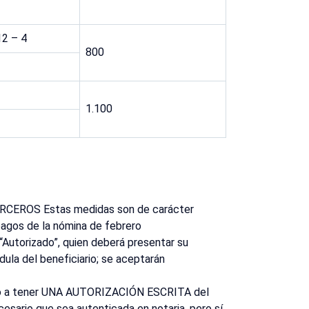
2 – 4
800
1.100
CEROS Estas medidas son de carácter
 pagos de la nómina de febrero
 “Autorizado”, quien deberá presentar su
édula del beneficiario; se aceptarán
gado a tener UNA AUTORIZACIÓN ESCRITA del
ecesario que sea autenticada en notaria, pero sí