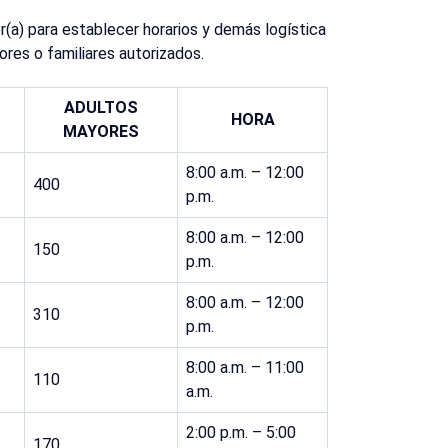
r(a) para establecer horarios y demás logística
res o familiares autorizados.
ADULTOS
HORA
MAYORES
8:00 a.m. – 12:00
400
p.m.
8:00 a.m. – 12:00
150
p.m.
8:00 a.m. – 12:00
310
p.m.
8:00 a.m. – 11:00
110
a.m.
2:00 p.m. – 5:00
170