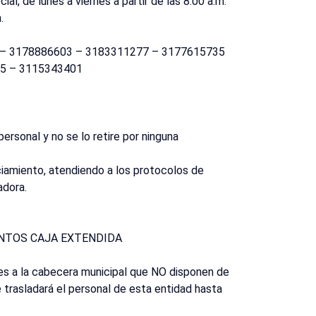
ial, de lunes a viernes a partir de las 8:00 a.m.
.
 – 3178886603 – 3183311277 – 3177615735
5 – 3115343401
ersonal y no se lo retire por ninguna
iamiento, atendiendo a los protocolos de
adora.
NTOS CAJA EXTENDIDA
es a la cabecera municipal que NO disponen de
 trasladará el personal de esta entidad hasta