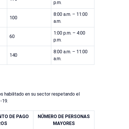
p.m.
8:00 a.m. – 11:00
100
a.m.
1:00 p.m. – 4:00
60
p.m.
8:00 a.m. – 11:00
140
a.m.
s habilitado en su sector respetando el
-19.
NTO DE PAGO
NÚMERO DE PERSONAS
ROS
MAYORES