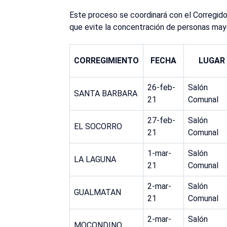
Este proceso se coordinará con el Corregido
que evite la concentración de personas mayo
CORREGIMIENTO
FECHA
LUGAR
26-feb-
Salón
SANTA BARBARA
21
Comunal
27-feb-
Salón
EL SOCORRO
21
Comunal
1-mar-
Salón
LA LAGUNA
21
Comunal
2-mar-
Salón
GUALMATAN
21
Comunal
2-mar-
Salón
MOCONDINO