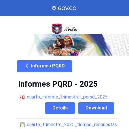
Informes PQRD
Informes PQRD - 2025
cuarto_informe_trimestral_pqrsd_2025
Details
Download
cuarto_trimestre_2025_tiempo_respuestas