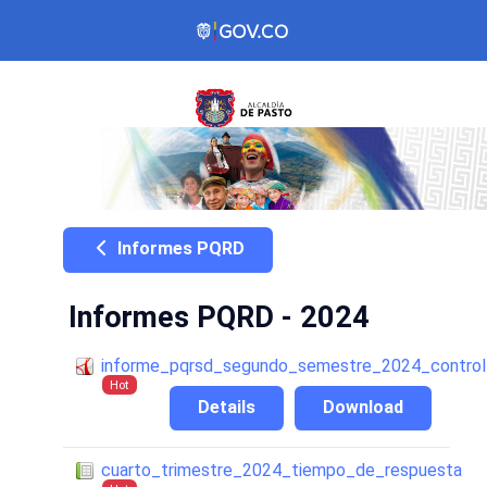
Informes PQRD
Informes PQRD - 2024
informe_pqrsd_segundo_semestre_2024_control
Hot
Details
Download
cuarto_trimestre_2024_tiempo_de_respuesta