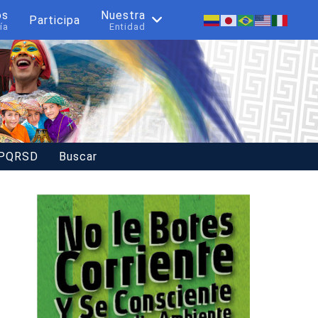
os
Nuestra
Participa
ía
Entidad
 PQRSD
Buscar