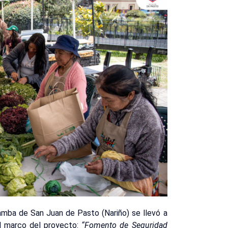
mba de San Juan de Pasto (Nariño) se llevó a
l marco del proyecto:
“Fomento de Seguridad