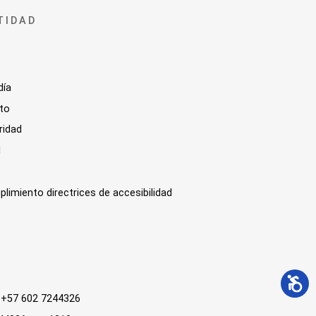
TIDAD
día
sto
ridad
l
plimiento directrices de accesibilidad
 : +57 602 7244326