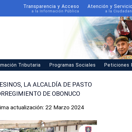
Transparencia y Acceso
Atención y Servici
a la Información Pública
a la Ciudadan
rmación Tributaria
Programas Sociales
Peticiones
SINOS, LA ALCALDÍA DE PASTO
ORREGIMIENTO DE OBONUCO
tima actualización: 22 Marzo 2024