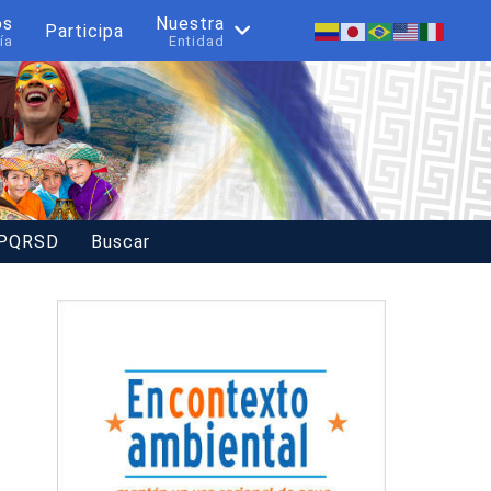
os
Nuestra
Participa
ía
Entidad
 PQRSD
Buscar