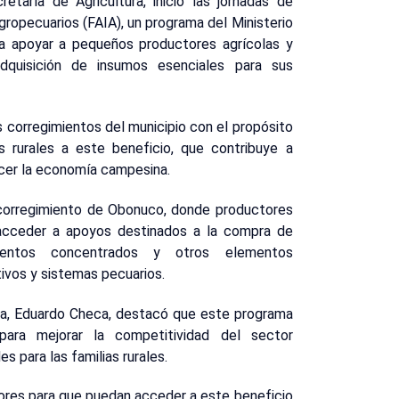
etaría de Agricultura, inició las jornadas de
ropecuarios (FAIA), un programa del Ministerio
ca apoyar a pequeños productores agrícolas y
adquisición de insumos esenciales para sus
s corregimientos del municipio con el propósito
s rurales a este beneficio, que contribuye a
ecer la economía campesina.
l corregimiento de Obonuco, donde productores
a acceder a apoyos destinados a la compra de
alimentos concentrados y otros elementos
tivos y sistemas pecuarios.
tura, Eduardo Checa, destacó que este programa
para mejorar la competitividad del sector
 para las familias rurales.
res para que puedan acceder a este beneficio