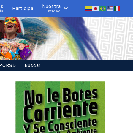
os
Nuestra
Participa
ía
Entidad
 PQRSD
Buscar