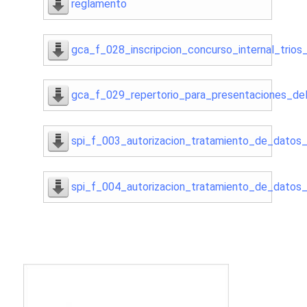
reglamento
gca_f_028_inscripcion_concurso_internal_trio
gca_f_029_repertorio_para_presentaciones_de
spi_f_003_autorizacion_tratamiento_de_datos
spi_f_004_autorizacion_tratamiento_de_datos_