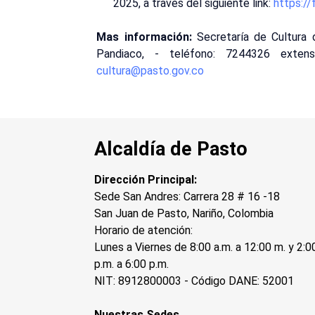
2025, a través del siguiente link:
https:/
Mas información:
Secretaría de Cultura
Pandiaco, - teléfono: 7244326 exten
cultura@pasto.gov.co
Alcaldía de Pasto
Dirección Principal:
Sede San Andres: Carrera 28 # 16 -18
San Juan de Pasto, Nariño, Colombia
Horario de atención:
Lunes a Viernes de 8:00 a.m. a 12:00 m. y 2:0
p.m. a 6:00 p.m.
NIT: 8912800003 - Código DANE: 52001
Nuestras Sedes