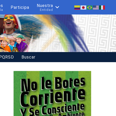
os
Nuestra
Participa
ía
Entidad
 PQRSD
Buscar