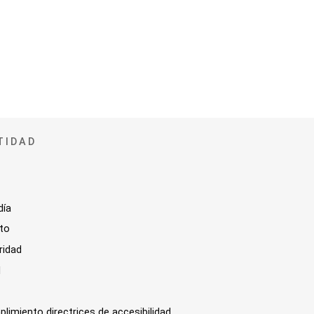
TIDAD
día
sto
ridad
l
plimiento directrices de accesibilidad