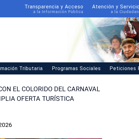
Transparencia y Acceso
Atención y Servici
a la Información Pública
a la Ciudadan
rmación Tributaria
Programas Sociales
Peticiones
CON EL COLORIDO DEL CARNAVAL
PLIA OFERTA TURÍSTICA
 2026