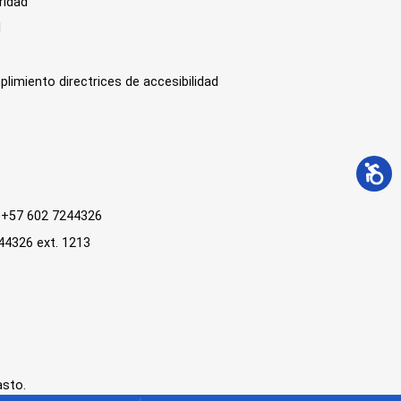
ridad
l
plimiento directrices de accesibilidad
 : +57 602 7244326
244326 ext. 1213
asto.