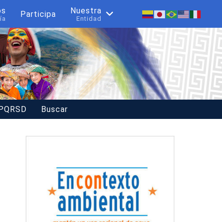
os
Nuestra
Participa
ía
Entidad
 PQRSD
Buscar