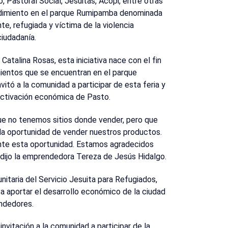
o, Pastoral Social, Jesuitas, Acopi, entre otras
rendimiento en el parque Rumipamba denominada
e, refugiada y víctima de la violencia
ciudadanía.
atalina Rosas, esta iniciativa nace con el fin
entos que se encuentran en el parque
vitó a la comunidad a participar de esta feria y
eactivación económica de Pasto.
ue no tenemos sitios donde vender, pero que
a la oportunidad de vender nuestros productos.
nte esta oportunidad. Estamos agradecidos
 dijo la emprendedora Tereza de Jesús Hidalgo.
nitaria del Servicio Jesuita para Refugiados,
ca aportar el desarrollo económico de la ciudad
endedores.
invitación a la comunidad a participar de la