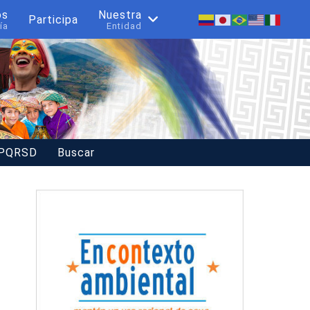
os
Nuestra
Participa
ía
Entidad
 PQRSD
Buscar