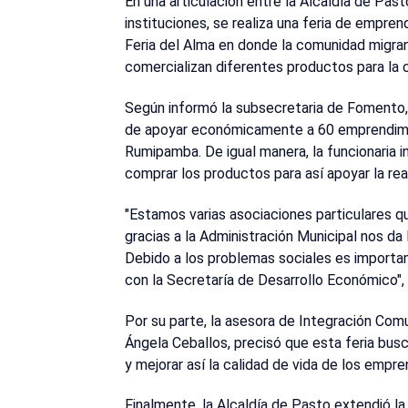
En una articulación entre la Alcaldía de Past
instituciones, se realiza una feria de emp
Feria del Alma en donde la comunidad migrant
comercializan diferentes productos para la 
Según informó la subsecretaria de Fomento, C
de apoyar económicamente a 60 emprendimi
Rumipamba. De igual manera, la funcionaria in
comprar los productos para así apoyar la r
"Estamos varias asociaciones particulares q
gracias a la Administración Municipal nos d
Debido a los problemas sociales es importa
con la Secretaría de Desarrollo Económico",
Por su parte, la asesora de Integración Comu
Ángela Ceballos, precisó que esta feria bus
y mejorar así la calidad de vida de los empr
Finalmente, la Alcaldía de Pasto extendió la 