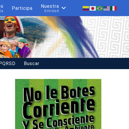
os
Nuestra
Participa
ía
Entidad
 PQRSD
Buscar