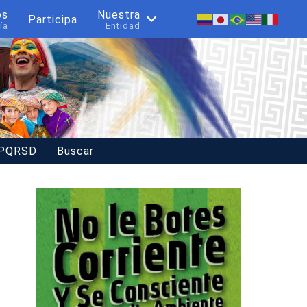
os
Nuestra
Participa
ía
Entidad
 PQRSD
Buscar