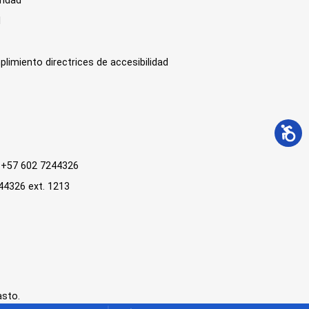
ridad
l
plimiento directrices de accesibilidad
 : +57 602 7244326
244326 ext. 1213
asto.