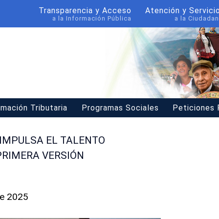
Transparencia y Acceso
Atención y Servici
a la Información Pública
a la Ciudadan
rmación Tributaria
Programas Sociales
Peticiones
 IMPULSA EL TALENTO
PRIMERA VERSIÓN
re 2025