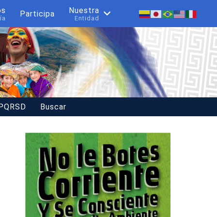
os
Nuestra
Participa
ía
Entidad
 PQRSD
Buscar