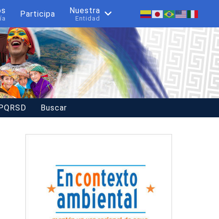
os
Nuestra
Participa
ía
Entidad
 PQRSD
Buscar