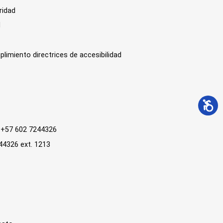
ridad
l
plimiento directrices de accesibilidad
 : +57 602 7244326
244326 ext. 1213