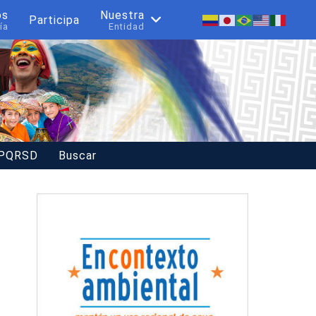
os
Nuestra
Participa
ía
Entidad
 PQRSD
Buscar