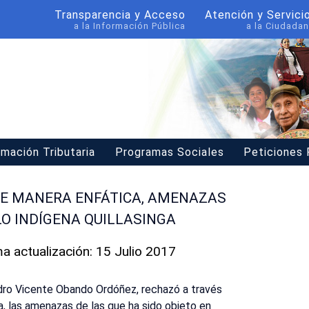
Transparencia y Acceso
Atención y Servici
a la Información Pública
a la Ciudadan
rmación Tributaria
Programas Sociales
Peticiones
DE MANERA ENFÁTICA, AMENAZAS
O INDÍGENA QUILLASINGA
ma actualización: 15 Julio 2017
dro Vicente Obando Ordóñez, rechazó a través
ca, las amenazas de las que ha sido objeto en