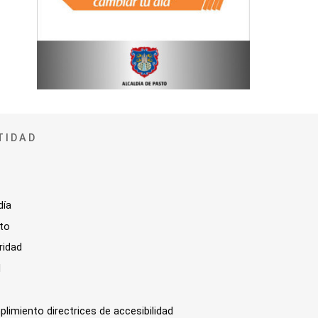
TIDAD
día
sto
ridad
l
plimiento directrices de accesibilidad