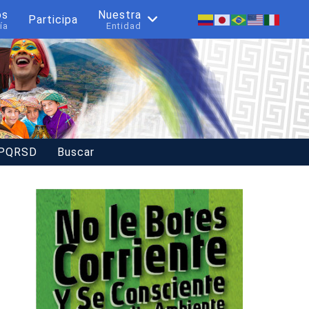
os
Nuestra
Participa
ía
Entidad
 PQRSD
Buscar