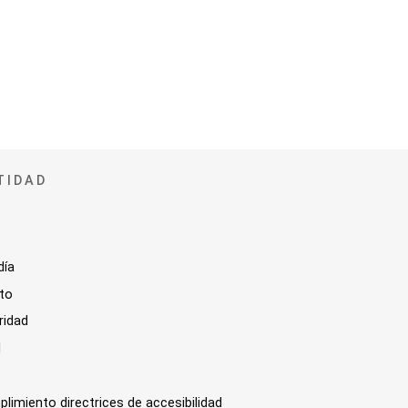
TIDAD
día
sto
ridad
l
plimiento directrices de accesibilidad