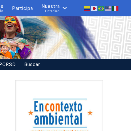
os
Nuestra
Participa
ía
Entidad
 PQRSD
Buscar