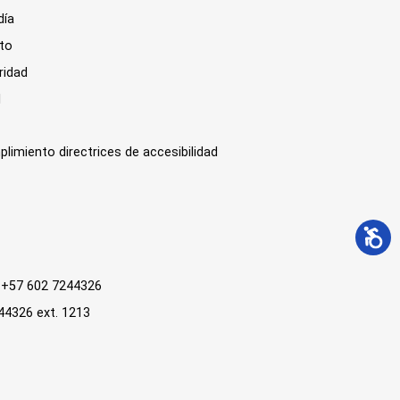
día
sto
ridad
l
plimiento directrices de accesibilidad
 : +57 602 7244326
244326 ext. 1213