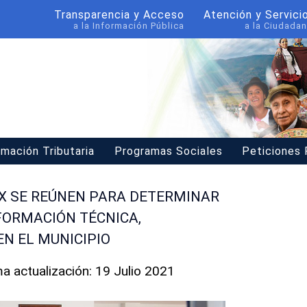
Transparencia y Acceso
Atención y Servici
a la Información Pública
a la Ciudadan
rmación Tributaria
Programas Sociales
Peticiones
EX SE REÚNEN PARA DETERMINAR
FORMACIÓN TÉCNICA,
EN EL MUNICIPIO
ma actualización: 19 Julio 2021