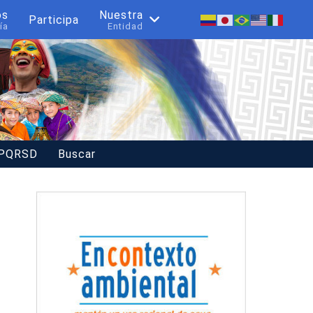
os
Nuestra
Participa
ía
Entidad
 PQRSD
Buscar