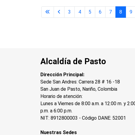
3
4
5
6
7
8
9
Alcaldía de Pasto
Dirección Principal:
Sede San Andres: Carrera 28 # 16 -18
San Juan de Pasto, Nariño, Colombia
Horario de atención:
Lunes a Viernes de 8:00 a.m. a 12:00 m. y 2:0
p.m. a 6:00 p.m.
NIT: 8912800003 - Código DANE: 52001
Nuestras Sedes