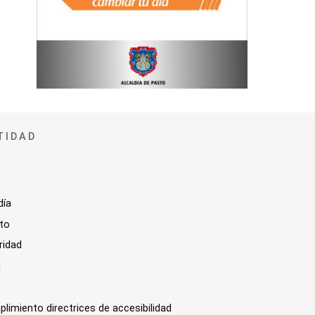
TIDAD
día
sto
ridad
l
plimiento directrices de accesibilidad