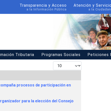
Transparencia y Acceso
Atención y Servici
a la Información Pública
a la Ciudadan
rmación Tributaria
Programas Sociales
Peticiones
Mostrar #
acompaña procesos de participación en
rganizador para la elección del Consejo