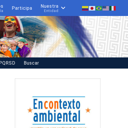
os
Nuestra
Participa
ía
Entidad
 PQRSD
Buscar