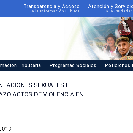
Transparencia y Acceso
Atención y Servici
a la Información Pública
a la Ciudadan
rmación Tributaria
Programas Sociales
Peticiones
ENTACIONES SEXUALES E
AZÓ ACTOS DE VIOLENCIA EN
 2019