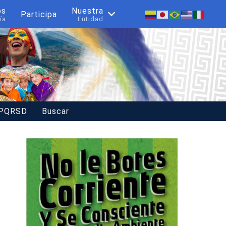
os
Nuestra
Participa
ía
Entidad
 PQRSD
Buscar