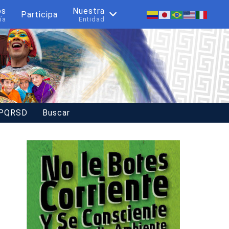
os
Nuestra
Participa
ía
Entidad
 PQRSD
Buscar