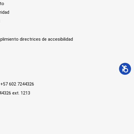
sto
ridad
l
plimiento directrices de accesibilidad
 : +57 602 7244326
244326 ext. 1213