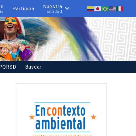
os
Nuestra
Participa
ía
Entidad
 PQRSD
Buscar