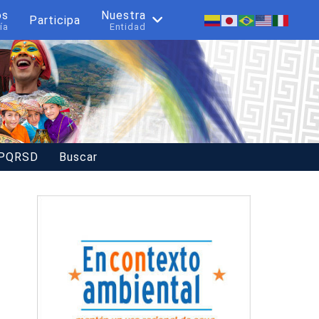
os
Nuestra
Participa
ía
Entidad
 PQRSD
Buscar