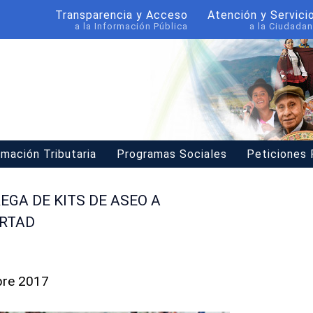
Transparencia y Acceso
Atención y Servici
a la Información Pública
a la Ciudadan
rmación Tributaria
Programas Sociales
Peticiones
EGA DE KITS DE ASEO A
ERTAD
bre 2017