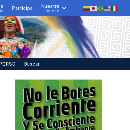
os
Nuestra
Participa
ía
Entidad
 PQRSD
Buscar