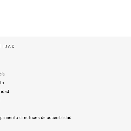
TIDAD
día
sto
ridad
l
plimiento directrices de accesibilidad