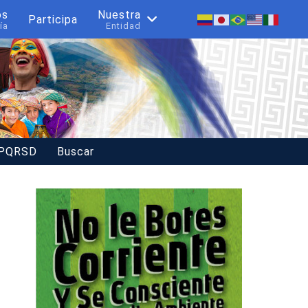
os
Nuestra
Participa
ía
Entidad
 PQRSD
Buscar