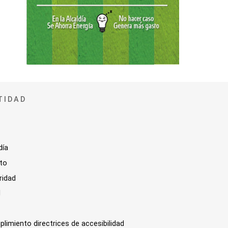
TIDAD
día
sto
ridad
l
plimiento directrices de accesibilidad