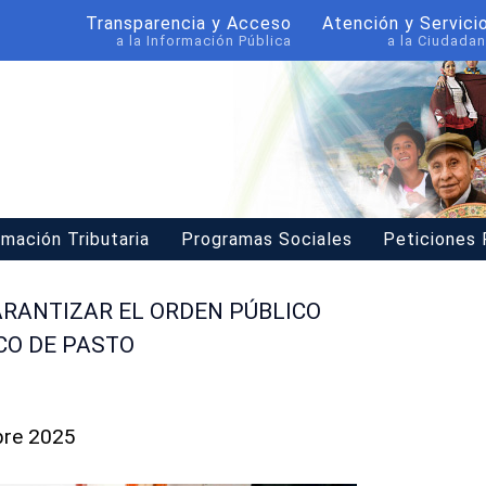
Transparencia y Acceso
Atención y Servici
a la Información Pública
a la Ciudadan
rmación Tributaria
Programas Sociales
Peticiones
RANTIZAR EL ORDEN PÚBLICO
CO DE PASTO
bre 2025