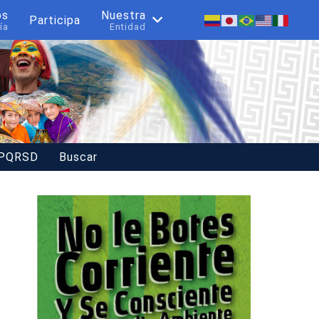
os
Nuestra
Participa
ía
Entidad
 PQRSD
Buscar