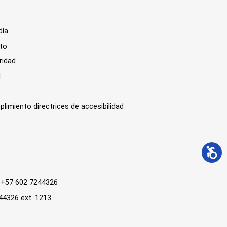
día
sto
ridad
l
plimiento directrices de accesibilidad
 : +57 602 7244326
244326 ext. 1213