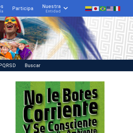
os
Nuestra
Participa
ía
Entidad
 PQRSD
Buscar