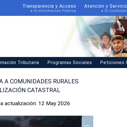
Transparencia y Acceso
Atención y Servici
a la Información Pública
a la Ciudadan
rmación Tributaria
Programas Sociales
Peticiones
A A COMUNIDADES RURALES
LIZACIÓN CATASTRAL
ma actualización: 12 May 2026