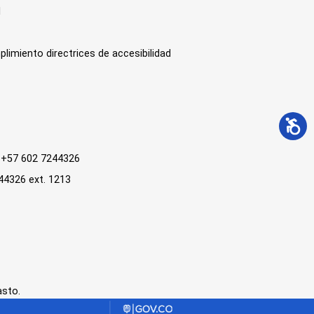
l
plimiento directrices de accesibilidad
 : +57 602 7244326
244326 ext. 1213
asto.