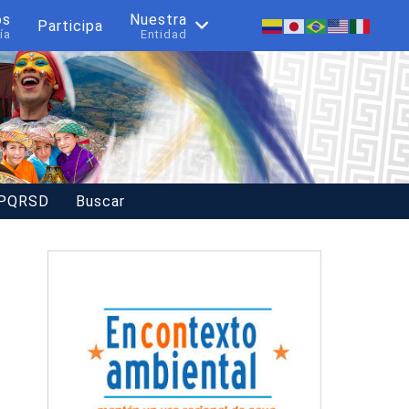
os
Nuestra
Participa
ía
Entidad
 PQRSD
Buscar