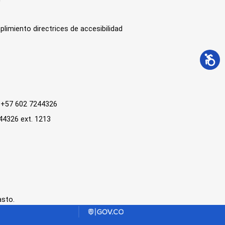
plimiento directrices de accesibilidad
 : +57 602 7244326
244326 ext. 1213
asto.